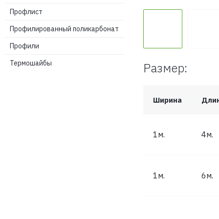
Профлист
Профилированный поликарбонат
Профили
Термошайбы
Размер:
Ширина
Дли
1м.
4м.
1м.
6м.