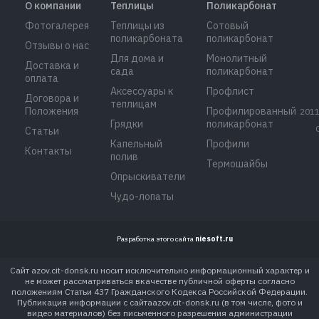
О компании
Теплицы
Поликарбонат
Фотогалерея
Теплицы из
Сотовый
поликарбоната
поликарбонат
Отзывы о нас
Для дома и
Монолитный
Доставка и
сада
поликарбонат
оплата
Аксессуары к
Профлист
Договора и
теплицам
Положения
Профилированный
2011
Грядки
поликарбонат
Статьи
Капельный
Профили
Контакты
полив
Термошайбы
Опрыскиватели
Чудо-лопаты
Разработка этого сайта
niesoft.ru
Сайт azov.cit-donsk.ru носит исключительно информационный характер и
не может рассматриваться вкачестве публичной оферты согласно
положениям Статьи 437 Гражданского Кодекса Российской Федерации.
Публикация информации с сайтаazov.cit-donsk.ru (в том числе, фото и
видео материалов) без письменного разрешения администрации