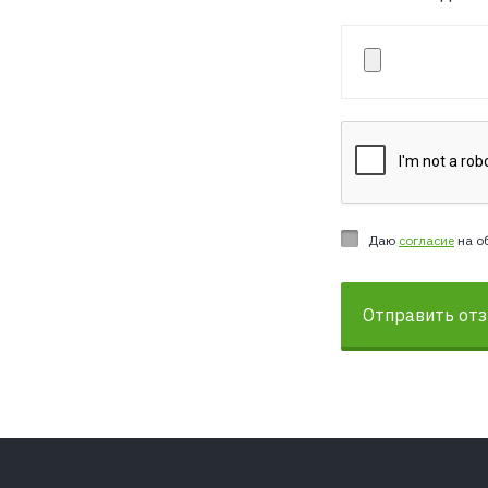
Даю
согласие
на о
Отправить от