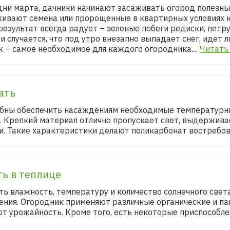
 дни марта, дачники начинают засаживать огород полезны
живают семена или пророщенные в квартирных условиях к
 результат всегда радует – зеленые побеги редиски, пет
 и случается, что под утро внезапно выпадает снег, идет 
к – самое необходимое для каждого огородника....
Читать
ать
обны обеспечить насаждениям необходимые температурны
. Крепкий материал отлично пропускает свет, выдержива
и. Такие характеристики делают поликарбонат востребов
ть в теплице
ь влажность, температуру и количество солнечного свет
ения. Огородник применяют различные органические и п
т урожайность. Кроме того, есть некоторые приспособлен