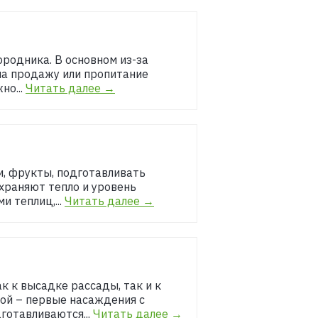
ородника. В основном из-за
на продажу или пропитание
но...
Читать далее →
и, фрукты, подготавливать
храняют тепло и уровень
 теплиц,...
Читать далее →
к к высадке рассады, так и к
ной – первые насаждения с
готавливаются...
Читать далее →