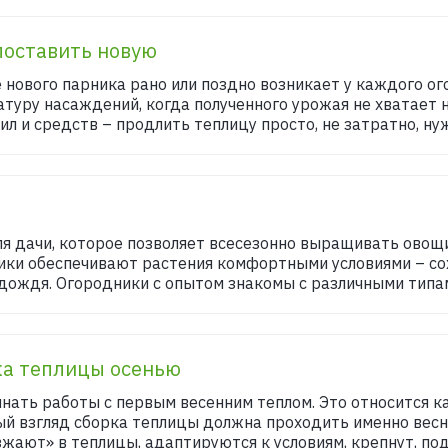
поставить новую
 нового парника рано или поздно возникает у каждого ог
туру насаждений, когда полученного урожая не хватает 
ил и средств – продлить теплицу просто, не затратно, нуж
я дачи, которое позволяет всесезонно выращивать овощ
ники обеспечивают растения комфортными условиями – со
 дождя. Огородники с опытом знакомы с различными типами
жа теплицы осенью
нать работы с первым весенним теплом. Это относится ка
ый взгляд сборка теплицы должна проходить именно вес
жают» в теплицы, адаптируются к условиям, крепнут, под