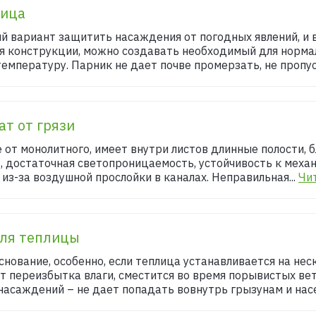
лица
ий вариант защитить насаждения от погодных явлений, и
ря конструкции, можно создавать необходимый для норма
температуру. Парник не дает почве промерзать, не пропус
т от грязи
е от монолитного, имеет внутри листов длинные полости,
ь, достаточная светопроницаемость, устойчивость к меха
из-за воздушной прослойки в каналах. Неправильная...
Чи
для теплицы
нование, особенно, если теплица устанавливается на нес
т переизбытка влаги, сместится во время порывистых вет
асаждений – не дает попадать вовнутрь грызунам и насе