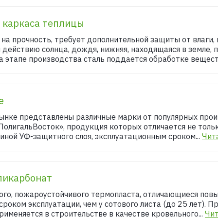
 каркаса теплицы
на прочность, требует дополнительной защиты от влаги, 
 действию солнца, дождя, нижняя, находящаяся в земле, 
а этапе производства сталь поддается обработке веществ
е
ынке представлены различные марки от популярных прои
 «ПолигальВосток», продукция которых отличается не толь
иной УФ-защитного слоя, эксплуатационным сроком...
Чит
ликарбонат
ого, пожароустойчивого термопласта, отличающиеся пов
сроком эксплуатации, чем у сотового листа (до 25 лет). 
именяется в строительстве в качестве кровельного...
Чит