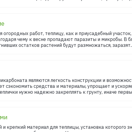
ме
 огородных работ, теплицу, как и приусадебный участок,
годаря чему к весне пропадают паразиты и микробы. В б
сгнивших остатков растений будут размножаться, заразят..
икарбоната являются легкость конструкции и возможнос
ет сэкономить средства и материалы, упрощает и ускоряе
еплички нужно надежно закреплять к грунту, иначе первы
ами
и крепкий материал для теплицы, установка которого з