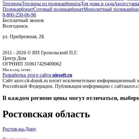
Теплицы
Теплицы из поликарбоната
Для дома и сада
Аксессуары
Поликарбонат
Сотовый поликарбонат
Монолитный поликарбон
8-800-250-06-96
Бесплатный звонок
Волгодонск
ул. Прибрежная, 2Б
2011 - 2026 © ИП Грохольский П.Г.
Центр Дом
ОГРНИП 310617429400062
Мы в соц. сетях:
Разработка этого сайта
niesoft.ru
Сайт azov.cit-donsk.ru носит исключительно информационный 
Российской Федерации. Публикация информации с сайтаazov.cit
В каждом регионе цены могут отличаться, выбер
Ростовская область
Ростов-на-Дону