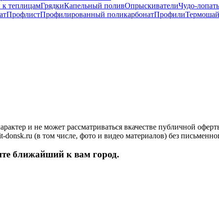
 к теплицам
Грядки
Капельный полив
Опрыскиватели
Чудо-лопат
ат
Профлист
Профилированный поликарбонат
Профили
Термоша
характер и не может рассматриваться вкачестве публичной офер
-donsk.ru (в том числе, фото и видео материалов) без письменн
ите ближайший к вам город.