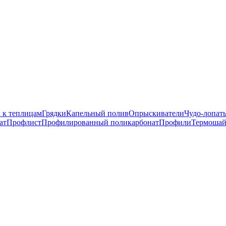
 к теплицам
Грядки
Капельный полив
Опрыскиватели
Чудо-лопат
ат
Профлист
Профилированный поликарбонат
Профили
Термоша