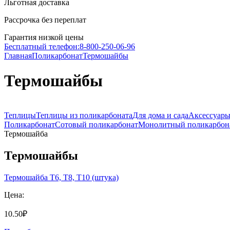
Льготная доставка
Рассрочка без переплат
Гарантия низкой цены
Бесплатный телефон:
8-800-250-06-96
Главная
Поликарбонат
Термошайбы
Термошайбы
Теплицы
Теплицы из поликарбоната
Для дома и сада
Аксессуары
Поликарбонат
Сотовый поликарбонат
Монолитный поликарбон
Термошайба
Термошайбы
Термошайба Т6, Т8, Т10 (штука)
Цена:
10.50₽