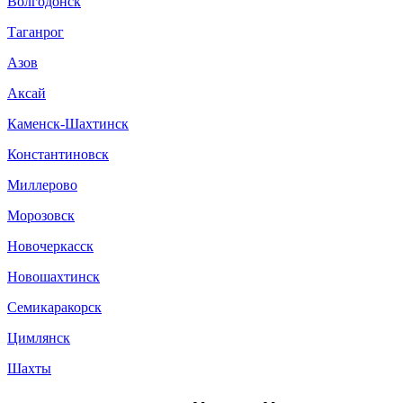
Волгодонск
Таганрог
Азов
Аксай
Каменск-Шахтинск
Константиновск
Миллерово
Морозовск
Новочеркасск
Новошахтинск
Семикаракорск
Цимлянск
Шахты