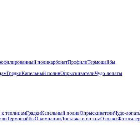
офилированный поликарбонат
Профили
Термошайбы
цам
Грядки
Капельный полив
Опрыскиватели
Чудо-лопаты
 к теплицам
Грядки
Капельный полив
Опрыскиватели
Чудо-лопат
или
Термошайбы
О компании
Доставка и оплата
Отзывы
Фотогалер